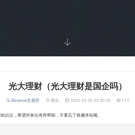

光大理财（光大理财是国企吗）
Binance交易所
馒头
2023-10-26 23:30:25
173




的知识点，希望对各位有所帮助，不要忘了收藏本站喔。