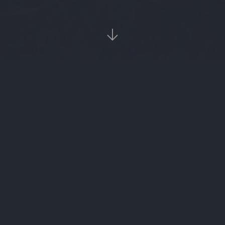

当前位置：
首页
Binance app下载

正虹科技：2026年7月生猪销售简报
受科技股拖累 韩股周四跌超4%
豪威集团获Formosa Opportunity Limited增持6.91万股 每股作价约76.12港元
易控智驾因超额配股权获部分行使而发行277.105万股H股
3400亿龙头惊魂一日！传闻砸出深坑，机构乘势抢筹
新化股份：公司盐湖提锂萃取技术已在国内多家盐湖企业实现应用
嘉士伯撤回9500万元分红上诉！*ST西发2.92亿元监管账户解冻，退市边缘迎来重整曙光？