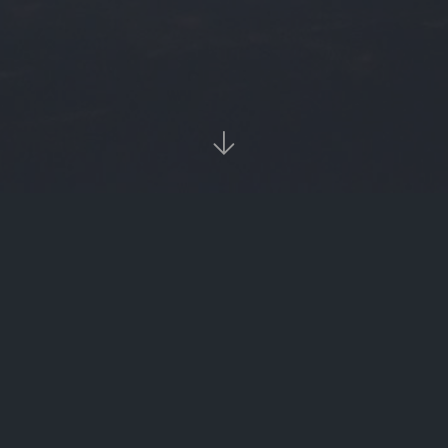

‹‹
1
››
热
