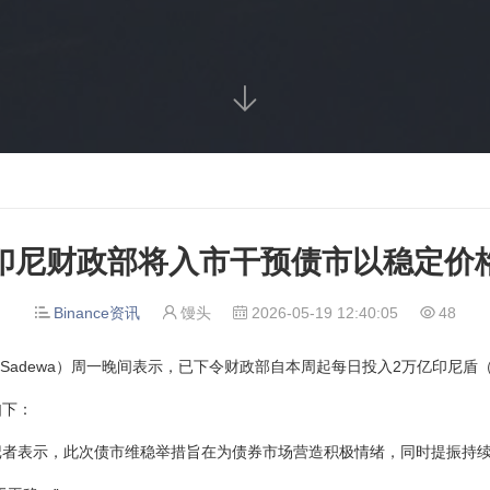

印尼财政部将入市干预债市以稳定价
Binance资讯
馒头
2026-05-19 12:40:05
48




i Sadewa）周一晚间表示，已下令财政部自本周起每日投入2万亿印尼盾
下：
表示，此次债市维稳举措旨在为债券市场营造积极情绪，同时提振持续