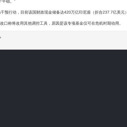
平稳。”
行动，目前该国财政现金储备达420万亿印尼盾（折合237.7亿美元
日改口称将改用其他调控工具，原因是该专项基金仅可在危机时期动用。
炉
猜你喜欢
来92天要买28.01亿到48.01亿！不买就算“违反承诺”
重回攻坚模式
朗紧张局势