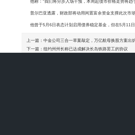
他称：“我们将分步入场干预，本周起债市价格走势将趋于
普尔巴亚透露，财政部将动用闲置富余资金支撑此次市场干预
他曾于5月6日表态计划启用债券稳定基金，但在5月11
上一篇：中金公司三合一草案敲定，万亿航母换股方案出
下一篇：纽约州州长称已达成解决长岛铁路罢工的协议
五粮液再次把自己顶上杠头：3个月才增持1.993亿，未
SpaceX股价大起大落波幅超3000亿美元 马斯克
氨基磺酸铟商品报价动态（2026-08-08）
氧氯化铋商品报价动态（2026-08-08）
原油：油价持稳 交易员权衡霍尔木兹海峡谈判和伊