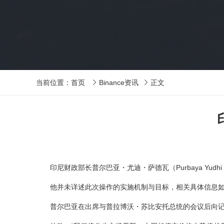
当前位置：
首页
Binance资讯
正文


印尼财政部长普尔巴亚・尤迪・萨德瓦（Purbaya Yudh
他并未详述此次操作的实施机制与目标，相关具体信息如
普尔巴亚在出席与普拉博沃・苏比安托总统的会议后向记者