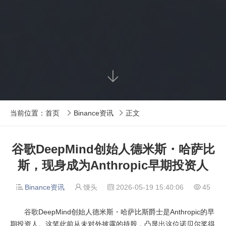

当前位置：
首页
Binance资讯
正文


谷歌DeepMind创始人德米斯・哈萨比
斯，现身成为Anthropic早期投资人
Binance资讯
馒头
2026-05-19 15:40:06
45




谷歌DeepMind创始人德米斯・哈萨比斯爵士是Anthropic的早
期投资人。这笔此前从未对外披露的持股，凸显出这位诺贝尔奖得