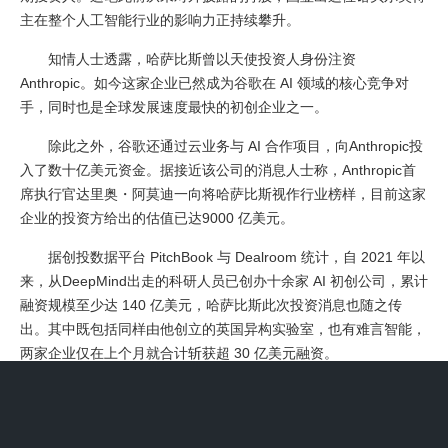
主在整个人工智能行业的影响力正持续攀升。
知情人士透露，哈萨比斯曾以天使投资人身份注资
Anthropic。如今这家企业已然成为谷歌在 AI 领域的核心竞争对
手，同时也是全球发展速度最快的初创企业之一。
除此之外，谷歌还通过云业务与 AI 合作项目，向Anthropic投
入了数十亿美元资金。据接近该公司的消息人士称，Anthropic首
席执行官达里奥・阿莫迪一向将哈萨比斯视作行业榜样，目前这家
企业的投资方给出的估值已达9000 亿美元。
据创投数据平台 PitchBook 与 Dealroom 统计，自 2021 年以
来，从DeepMind出走的科研人员已创办十余家 AI 初创公司，累计
融资规模至少达 140 亿美元，哈萨比斯此次投资消息也随之传
出。其中既包括同样由他创立的英国异构实验室，也有难言智能，
两家企业仅在上个月就合计斩获超 30 亿美元融资。
2014 年，哈萨比斯将自己位于伦敦的 AI 实验室以 4 亿英镑
出售给谷歌。此后他也持续为昔日同事创办的企业担任天使投资
人。