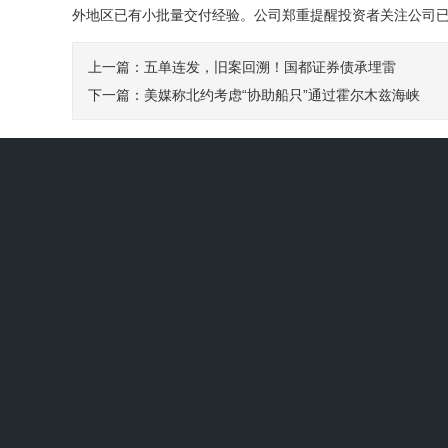
外地区已有小批量交付经验。公司郑重提醒投资者关注公司
上一篇：五单连发，旧案回溯！国都证券债承埋雷
下一篇：美媒称北约考虑“协助船只”通过霍尔木兹海峡
NCE平台:能源弱需求信号待验证
12个月纯固收产品收益跑赢五年大额存单
光大期货：8月7日软商品日报
药捷安康-B早盘涨超12% 核心产品替恩戈替尼片
预测交易平台Kalshi交易者认为：标普500指数年内
微软在印度开设第四处Azure数据中心区域