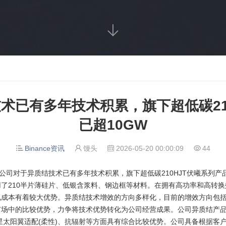

术已有多年技术积累，旗下超低碳210
已超10GW
Binance资讯
馒头
2026-05-20 00:00:09
44




公司对于异质结技术已有多年技术积累，旗下超低碳210HJT伏曦系列产
了210半片薄硅片、低银含浆料、钢边框等材料。在拥有高功率和高转
电成本有着较大优势。异质结技术增效的方向多样化，目前的增效方向包
场中的比较优势，力争将技术优势转化为公司经营成果。公司异质结产品
卫星太阳翼适配(柔性)、抗辐射等方面具有综合比较优势。公司具备根据客