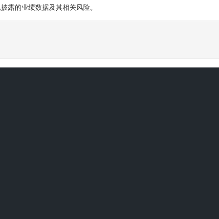
已披露的业绩数据及其相关风险。
猜你喜欢
获批上市
大概率站上8000点