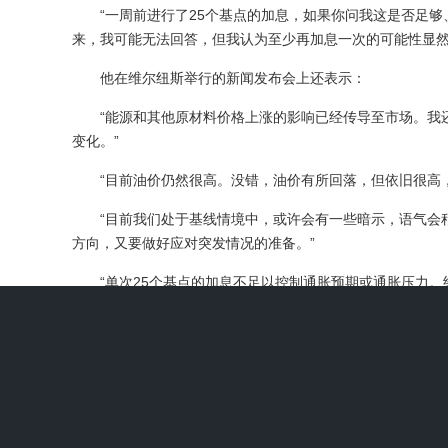
“一周前进行了25个基点的加息，如果你问我这是否足够、
来，我可能无法回答，但我认为至少再加息一次的可能性显然
他在维尔纽斯举行的新闻发布会上还表示：
“能源和其他原材料价格上涨的影响已经传导至市场。我还
变化。”
“目前油价仍然很高。没错，油价有所回落，但依旧很高，
“目前我们处于基线情境中，或许会有一些暗示，语气会稍
方向，又要做好应对突发情况的准备。”
“单次25个基点的加息不足以控制通胀预期或通胀压力。
上一篇：吴清：证监会打击违法违规跨境展业，支持投资
下一篇：卡尼称加拿大不会为3,000亿美元伊朗基金出资