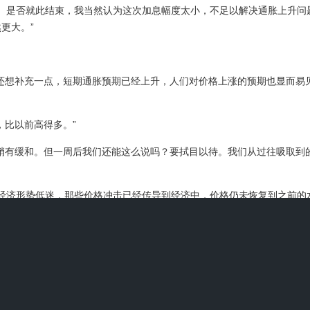
是否就此结束，我当然认为这次加息幅度太小，不足以解决通胀上升问题
更大。”
想补充一点，短期通胀预期已经上升，人们对价格上涨的预期也显而易
比以前高得多。”
有缓和。但一周后我们还能这么说吗？要拭目以待。我们从过往吸取到
经济形势低迷，那些价格冲击已经传导到经济中，价格仍未恢复到之前的
者依法合规跨境投资活动
猜你喜欢