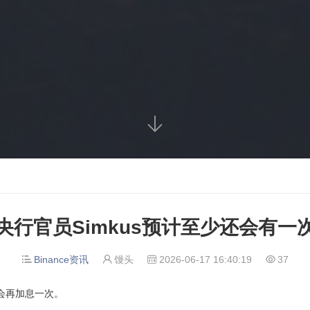

央行官员Simkus预计至少还会有一
Binance资讯
馒头
2026-06-17 16:40:19
37




还会再加息一次。