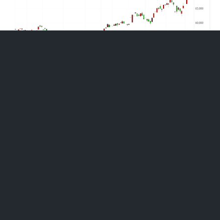
韩国Kospi涨0.89%，盘中最高涨至8975.52点，逼近9000点
大关。权重股SK海力士大涨3.45%，再创历史新高，三星电子上涨
1.23%。小盘股指数科斯达克（Kosdaq）则下跌0.5%，表现相对
落后。