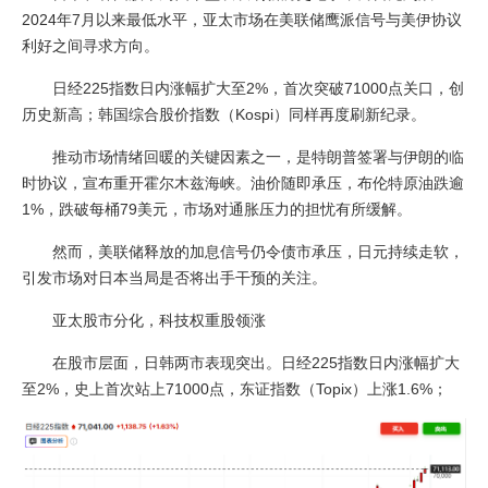
2024年7月以来最低水平，亚太市场在美联储鹰派信号与美伊协议
利好之间寻求方向。
日经225指数日内涨幅扩大至2%，首次突破71000点关口，创
历史新高；韩国综合股价指数（Kospi）同样再度刷新纪录。
推动市场情绪回暖的关键因素之一，是特朗普签署与伊朗的临
时协议，宣布重开霍尔木兹海峡。油价随即承压，布伦特原油跌逾
1%，跌破每桶79美元，市场对通胀压力的担忧有所缓解。
然而，美联储释放的加息信号仍令债市承压，日元持续走软，
引发市场对日本当局是否将出手干预的关注。
亚太股市分化，科技权重股领涨
在股市层面，日韩两市表现突出。日经225指数日内涨幅扩大
至2%，史上首次站上71000点，东证指数（Topix）上涨1.6%；