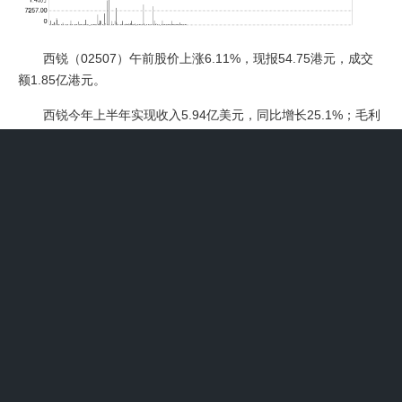
西锐（02507）午前股价上涨6.11%，现报54.75港元，成交
额1.85亿港元。
西锐今年上半年实现收入5.94亿美元，同比增长25.1%；毛利
2.15亿美元，同比增长31.5%；净利润6496.6万美元，同比增长
82.5%。
浙商证券指出，公司上半年利润超预期，伴随规模效应持续显
现+高盈利服务占比提升，盈利能力有望持续抬升。值得注意的
是，恒生指数公司此前宣布季检结果显示，西锐遭剔除出恒生综合
指数，所有变动将于9月5日收市后实施并于9月8日起生效。
上一篇：药明合联早盘涨近7% 控股股东药明生物斥资超14亿
港元认购
下一篇：济南产发集团、中银证券等成立半导体人工智能股
权投资企业