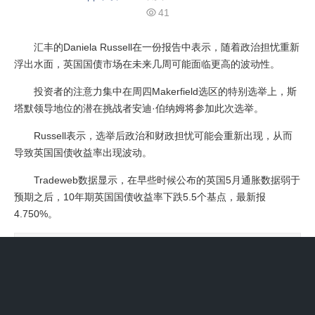
41

汇丰的Daniela Russell在一份报告中表示，随着政治担忧重新
浮出水面，英国国债市场在未来几周可能面临更高的波动性。
投资者的注意力集中在周四Makerfield选区的特别选举上，斯
塔默领导地位的潜在挑战者安迪·伯纳姆将参加此次选举。
Russell表示，选举后政治和财政担忧可能会重新出现，从而
导致英国国债收益率出现波动。
Tradeweb数据显示，在早些时候公布的英国5月通胀数据弱于
预期之后，10年期英国国债收益率下跌5.5个基点，最新报
4.750%。
上一篇：芝商所CEO达菲将于2027年卸任，CFO菲茨帕特里
克接任
下一篇：特朗普：与印度总理莫迪进行了“非常好的交流”