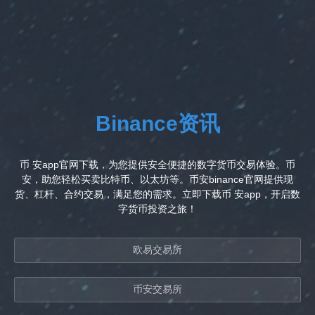
Binance资讯
币 安app官网下载，为您提供安全便捷的数字货币交易体验。币
安，助您轻松买卖比特币、以太坊等。币安binance官网提供现
货、杠杆、合约交易，满足您的需求。立即下载币 安app，开启数
字货币投资之旅！
欧易交易所
币安交易所