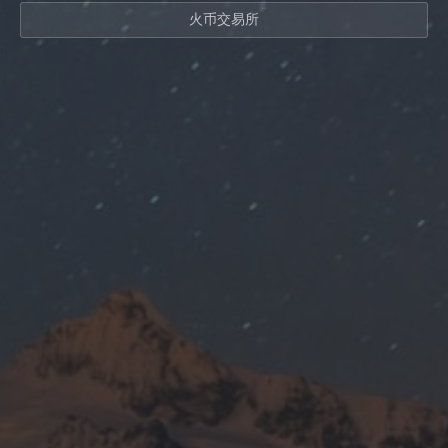
火币交易所