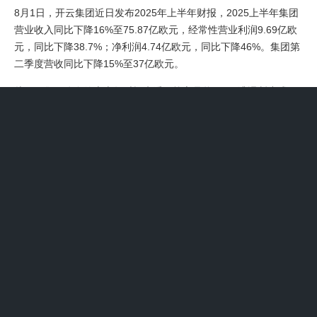
8月1日，开云集团近日发布2025年上半年财报，2025上半年集团
营业收入同比下降16%至75.87亿欧元，经常性营业利润9.69亿欧
元，同比下降38.7%；净利润4.74亿欧元，同比下降46%。集团第
二季度营收同比下降15%至37亿欧元。
从开云集团公布的上半年财报来看，核心品牌Gucci遭遇断崖式下
跌。古驰（Gucci）2025年上半年营收同比下降26%至30亿欧元，
第二季度营收同比下滑25%至14.6亿欧元。
据媒体统计，Gucci“表现不佳”已连续6个季度，按可比销售额，自
2024年一季度至今年二季度，Gucci收入降幅分别为21%、20%、
25%、24%、25%、25%。
除古驰（Gucci）之外，开云集团旗下其他品牌的表现也并不理
想。圣罗兰（YSL）2025年上半年收入同比下降11%至13亿欧
元，第二季度销售额在可比基础上下降了10%。
全集团仅葆蝶家（Bottega Veneta）开云眼镜美妆实现增长。其中
葆蝶家上半年营收同比增长1%至8.46亿欧元。开云眼镜及公司营
收同比增长2%，达到10.92亿欧元，其中开云美妆收入增长9%。