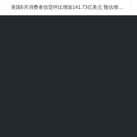
美国6月消费者信贷环比增加141.73亿美元 预估增加118.5亿美元
美股尾盘继续上扬，纳指上涨0.8%，三大股指均将录得周线涨幅
特朗普预告的伊朗协议并未达成，但市场却飙升了——为何此类事件一再发生？
美国参议院确认Phelan出任白宫经济顾问委员会主席
欧洲股市连涨四周 财报强劲和并购预期推动股指创新高
NCE平台:能源弱需求信号待验证
12个月纯固收产品收益跑赢五年大额存单
光大期货：8月7日软商品日报
药捷安康-B早盘涨超12% 核心产品替恩戈替尼片获批上市
预测交易平台Kalshi交易者认为：标普500指数年内大概率站上8000点
网友评论